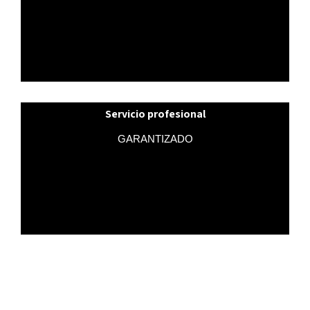
privacidad mediante barridos electrónicos con los que
localizamos posibles elementos de espionaje de audio
o vídeo.
Servicio profesional
GARANTIZADO
A su servicio se encuentra un equipo con años de
experiencia en el sector y de reconocido prestigio.